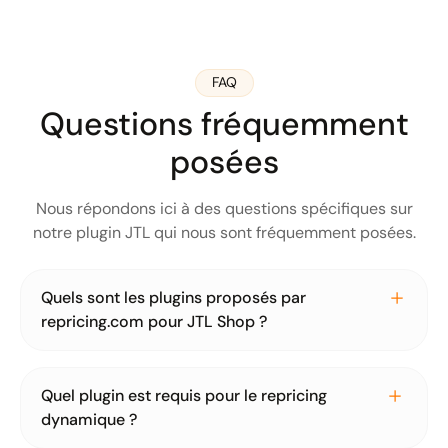
FAQ
Questions fréquemment
posées
Nous répondons ici à des questions spécifiques sur
notre plugin JTL qui nous sont fréquemment posées.
Quels sont les plugins proposés par
repricing.com pour JTL Shop ?
Pour JTL Shop, nous ne proposons qu'un seul plugin, qui
inclut la fonctionnalité d'importation de produits et de
Quel plugin est requis pour le repricing
repricing dynamique. Les remises automatiques de
dynamique ?
Google seront bientôt ajoutées au plugin existant en
tant que nouvelle fonctionnalité.