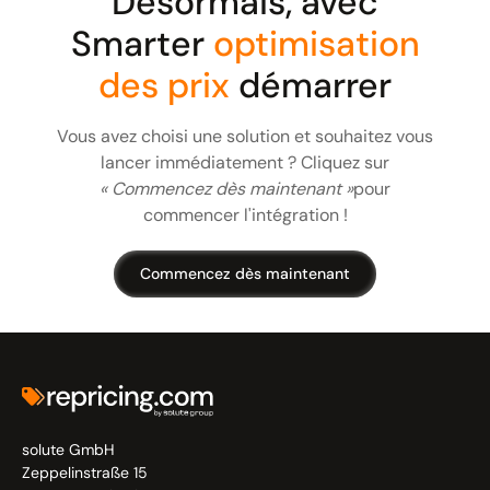
Désormais, avec
et écrire des prix calculés dans WaWi en utilisant des
fichiers CSV et la fourmi.
Smarter
optimisation
des prix
démarrer
Vous avez choisi une solution et souhaitez vous
lancer immédiatement ? Cliquez sur
« Commencez dès maintenant »
pour
commencer l'intégration !
Commencez dès maintenant
solute GmbH
Zeppelinstraße 15